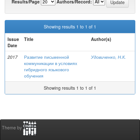
Results/Page
Authors/Record:
Showing results 1 to 1 of 1
Issue
Title
Author(s)
Date
2017
Развитие письменной
Удовиченко, Н.К.
коммуникации в условиях
гибридного языкового
обучения
Showing results 1 to 1 of 1
Theme by