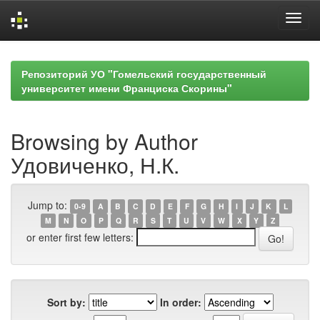
Skip
navigation
Репозиторий УО "Гомельский государственный
университет имени Франциска Скорины"
Browsing by Author
Удовиченко, Н.К.
Jump to:
0-9
A
B
C
D
E
F
G
H
I
J
K
L
M
N
O
P
Q
R
S
T
U
V
W
X
Y
Z
or enter first few letters:
Sort by:
In order: