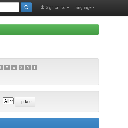
Sign on to:
Language
U
V
W
X
Y
Z
: