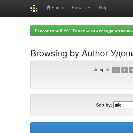
Home
Browse
Help
Skip
navigation
Репозиторий УО "Гомельский государственн
Browsing by Author Удов
Jump to:
0-9
A
B
Sort by: