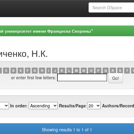
ый университет имени Франциска Скорины"
иченко, Н.К.
C
D
E
F
G
H
I
J
K
L
M
N
O
P
Q
R
S
T
or enter first few letters:
In order:
Results/Page
Authors/Record
Showing results 1 to 1 of 1