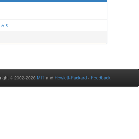
 Н.К.
right © 2002-2026
MIT
and
Hewlett-Packard
-
Feedback