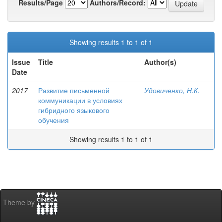
Results/Page
Authors/Record:
Showing results 1 to 1 of 1
Issue
Title
Author(s)
Date
2017
Развитие письменной
Удовиченко, Н.К.
коммуникации в условиях
гибридного языкового
обучения
Showing results 1 to 1 of 1
Theme by