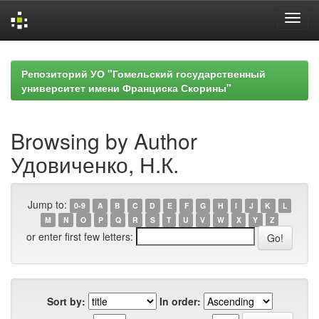
Skip
navigation
Репозиторий УО "Гомельский государственный
университет имени Франциска Скорины"
Browsing by Author
Удовиченко, Н.К.
Jump to:
0-9
A
B
C
D
E
F
G
H
I
J
K
L
M
N
O
P
Q
R
S
T
U
V
W
X
Y
Z
or enter first few letters:
Sort by:
In order: