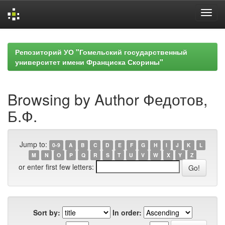
Skip
navigation
Репозиторий УО "Гомельский государственный
университет имени Франциска Скорины"
Browsing by Author Федотов,
Б.Ф.
Jump to:
0-9
A
B
C
D
E
F
G
H
I
J
K
L
M
N
O
P
Q
R
S
T
U
V
W
X
Y
Z
or enter first few letters:
Sort by:
In order: