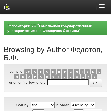
Skip
navigation
Репозиторий УО "Гомельский государственный
университет имени Франциска Скорины"
Browsing by Author Федотов,
Б.Ф.
Jump to:
0-9
A
B
C
D
E
F
G
H
I
J
K
L
M
N
O
P
Q
R
S
T
U
V
W
X
Y
Z
or enter first few letters:
Sort by:
In order: