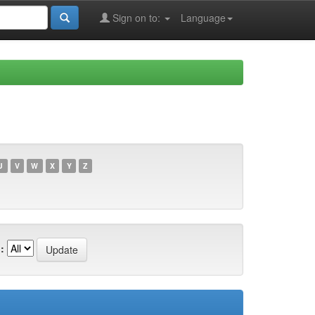
Sign on to:
Language
U
V
W
X
Y
Z
: