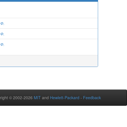
.Ф.
.Ф.
.Ф.
right © 2002-2026
MIT
and
Hewlett-Packard
-
Feedback