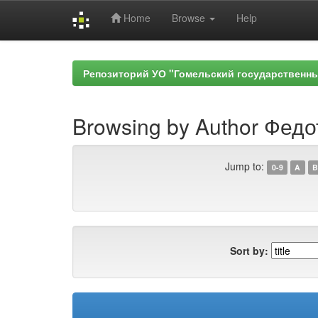
Home
Browse
Help
Skip
navigation
Репозиторий УО "Гомельский государственн
Browsing by Author Федо
Jump to:
0-9
A
B
Sort by: