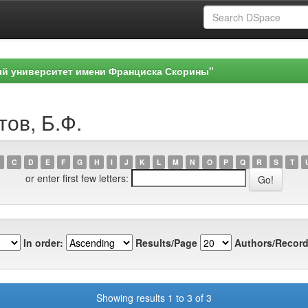
ый университет имени Франциска Скорины"
тов, Б.Ф.
C
D
E
F
G
H
I
J
K
L
M
N
O
P
Q
R
S
T
or enter first few letters:
In order:
Results/Page
Authors/Record
Showing results 1 to 3 of 3