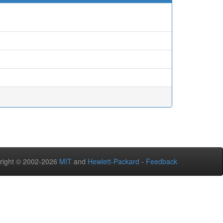
right © 2002-2026
MIT
and
Hewlett-Packard
-
Feedback