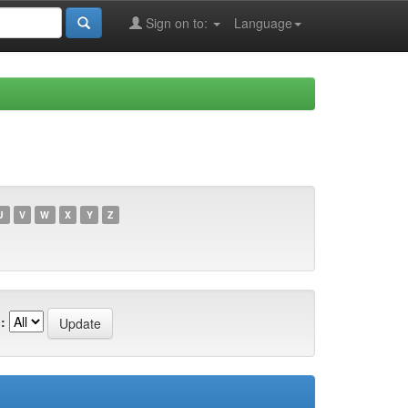
Sign on to:
Language
U
V
W
X
Y
Z
: