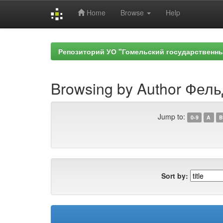
Home
Browse
Help
Skip
navigation
Репозиторий УО "Гомельский государственн
Browsing by Author Фель
Jump to:
0-9
A
B
Sort by: