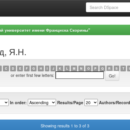
ый университет имени Франциска Скорины"
д, Я.Н.
C
D
E
F
G
H
I
J
K
L
M
N
O
P
Q
R
S
T
or enter first few letters:
In order:
Results/Page
Authors/Record
Showing results 1 to 3 of 3