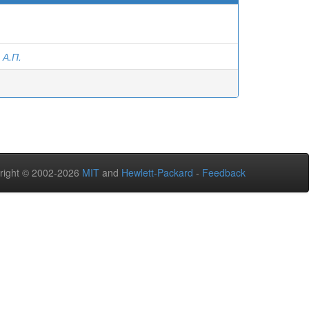
 А.П.
right © 2002-2026
MIT
and
Hewlett-Packard
-
Feedback