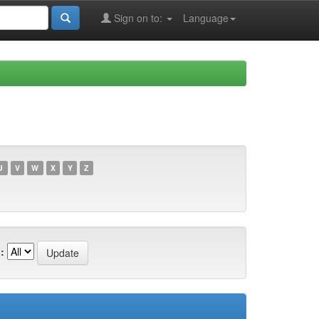
Sign on to:
Language
U
V
W
X
Y
Z
: