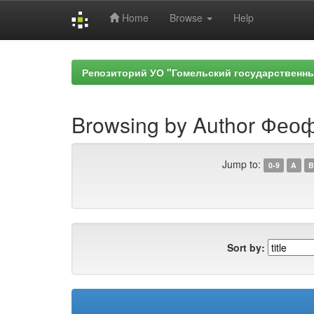
Home
Browse
Help
Skip
navigation
Репозиторий УО "Гомельский государственн
Browsing by Author Феоф
Jump to:
0-9
A
B
Sort by: