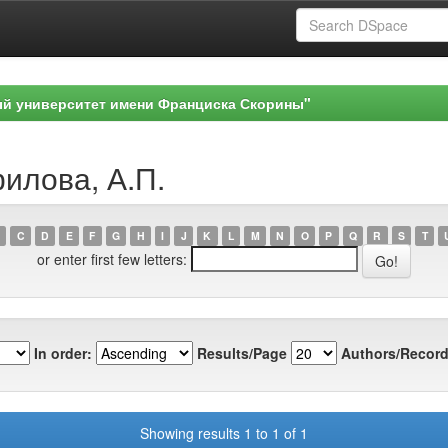
ый университет имени Франциска Скорины"
илова, А.П.
C
D
E
F
G
H
I
J
K
L
M
N
O
P
Q
R
S
T
or enter first few letters:
In order:
Results/Page
Authors/Record
Showing results 1 to 1 of 1