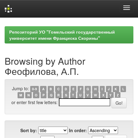
Skip
navigation
Репозиторий УО "Гомельский государственный
университет имени Франциска Скорины"
Browsing by Author
Феофилова, А.П.
Jump to:
0-9
A
B
C
D
E
F
G
H
I
J
K
L
M
N
O
P
Q
R
S
T
U
V
W
X
Y
Z
or enter first few letters:
Sort by:
In order: