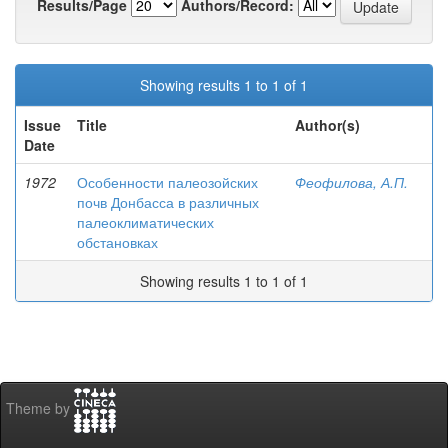
Results/Page
Authors/Record:
Showing results 1 to 1 of 1
Issue
Title
Author(s)
Date
1972
Особенности палеозойских
Феофилова, А.П.
почв Донбасса в различных
палеоклиматических
обстановках
Showing results 1 to 1 of 1
Theme by