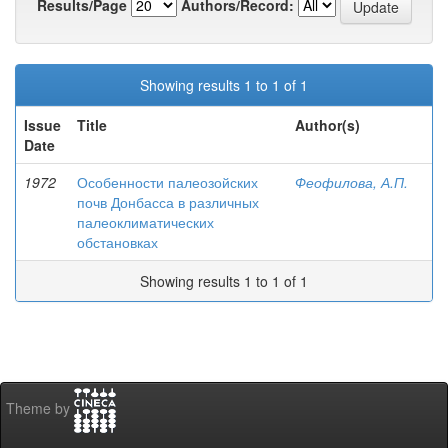
Results/Page
Authors/Record:
Showing results 1 to 1 of 1
Issue
Title
Author(s)
Date
1972
Особенности палеозойских
Феофилова, А.П.
почв Донбасса в различных
палеоклиматических
обстановках
Showing results 1 to 1 of 1
Theme by