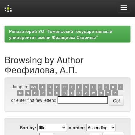
Skip
navigation
Репозиторий УО "Гомельский государственный
университет имени Франциска Скорины"
Browsing by Author
Феофилова, А.П.
Jump to:
0-9
A
B
C
D
E
F
G
H
I
J
K
L
M
N
O
P
Q
R
S
T
U
V
W
X
Y
Z
or enter first few letters:
Sort by:
In order: