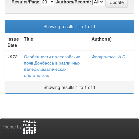
Results/Page
Authors/Record:
Showing results 1 to 1 of 1
Issue
Title
Author(s)
Date
1972
Особенности палеозойских
Феофилова, А.П.
почв Донбасса в различных
палеоклиматических
обстановках
Showing results 1 to 1 of 1
Theme by