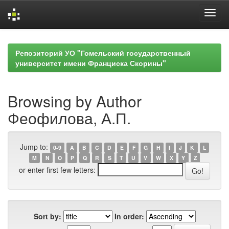
Skip
navigation
Репозиторий УО "Гомельский государственный
университет имени Франциска Скорины"
Browsing by Author
Феофилова, А.П.
Jump to:
0-9
A
B
C
D
E
F
G
H
I
J
K
L
M
N
O
P
Q
R
S
T
U
V
W
X
Y
Z
or enter first few letters:
Sort by:
In order: