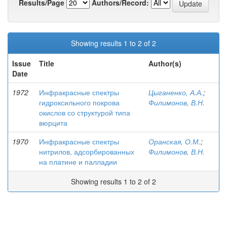
Results/Page
Authors/Record:
Showing results 1 to 2 of 2
Issue
Title
Author(s)
Date
1972
Инфракрасные спектры
Цыганенко, А.А.
;
гидроксильного покрова
Филимонов, В.Н.
окислов со структурой типа
вюрцита
1970
Инфракрасные спектры
Оранская, О.М.
;
нитрилов, адсорбированных
Филимонов, В.Н.
на платине и палладии
Showing results 1 to 2 of 2