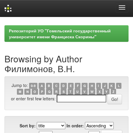
Skip
navigation
Репозиторий УО "Гомельский государственный
университет имени Франциска Скорины"
Browsing by Author
Филимонов, В.Н.
Jump to:
0-9
A
B
C
D
E
F
G
H
I
J
K
L
M
N
O
P
Q
R
S
T
U
V
W
X
Y
Z
or enter first few letters:
Sort by:
In order: