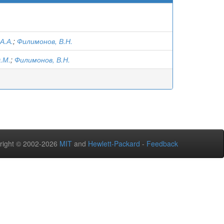
А.А.
;
Филимонов, В.Н.
.М.
;
Филимонов, В.Н.
right © 2002-2026
MIT
and
Hewlett-Packard
-
Feedback