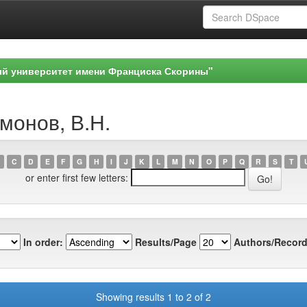
ый университет имени Франциска Скорины"
монов, В.Н.
C
D
E
F
G
H
I
J
K
L
M
N
O
P
Q
R
S
T
or enter first few letters:
In order:
Results/Page
Authors/Record
Showing results 1 to 2 of 2