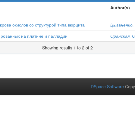
Author(s)
рова окислов со структурой типа вюрцита
Цыганенко, 
рованных на платине и палладии
Оранская, О
Showing results 1 to 2 of 2
DSpace Software
Copy