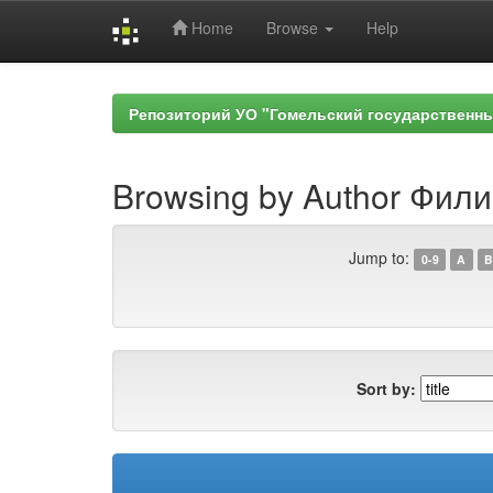
Home
Browse
Help
Skip
navigation
Репозиторий УО "Гомельский государственн
Browsing by Author Фили
Jump to:
0-9
A
B
Sort by: