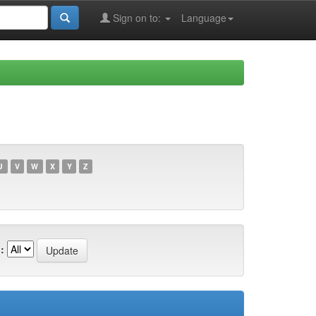
Sign on to:
Language
U
V
W
X
Y
Z
: