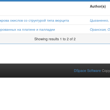
Author(s)
рова окислов со структурой типа вюрцита
Цыганенко, 
рованных на платине и палладии
Оранская, О
Showing results 1 to 2 of 2
DSpace Software
Copy