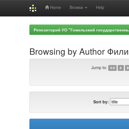
Home
Browse
Help
Skip
navigation
Репозиторий УО "Гомельский государственн
Browsing by Author Фили
Jump to:
0-9
A
B
Sort by: