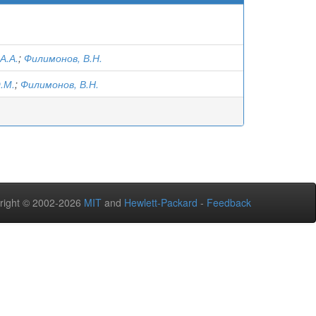
А.А.
;
Филимонов, В.Н.
.М.
;
Филимонов, В.Н.
right © 2002-2026
MIT
and
Hewlett-Packard
-
Feedback