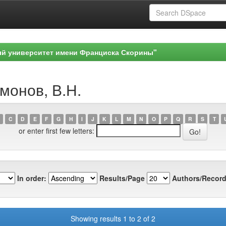
ый университет имени Франциска Скорины"
монов, В.Н.
C
D
E
F
G
H
I
J
K
L
M
N
O
P
Q
R
S
T
or enter first few letters:
In order:
Results/Page
Authors/Record
Showing results 1 to 2 of 2