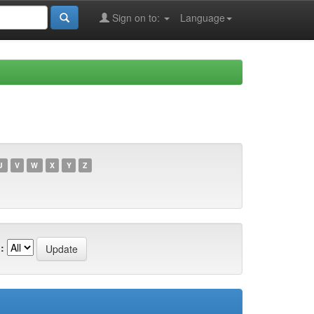
Sign on to:
Language
U
V
W
X
Y
Z
: