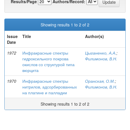
Results/Page
Authors/Record:
Showing results 1 to 2 of 2
Issue
Title
Author(s)
Date
1972
Инфракрасные спектры
Цыганенко, А.А.
;
гидроксильного покрова
Филимонов, В.Н.
окислов со структурой типа
вюрцита
1970
Инфракрасные спектры
Оранская, О.М.
;
нитрилов, адсорбированных
Филимонов, В.Н.
на платине и палладии
Showing results 1 to 2 of 2