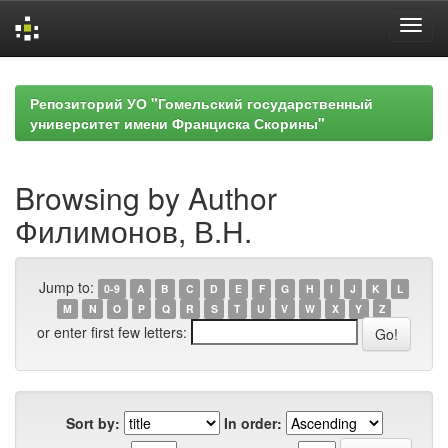
Skip
navigation
Репозиторий УО "Гомельский государственный
университет имени Франциска Скорины"
Browsing by Author
Филимонов, В.Н.
Jump to:
0-9
A
B
C
D
E
F
G
H
I
J
K
L
M
N
O
P
Q
R
S
T
U
V
W
X
Y
Z
or enter first few letters:
Sort by:
In order: