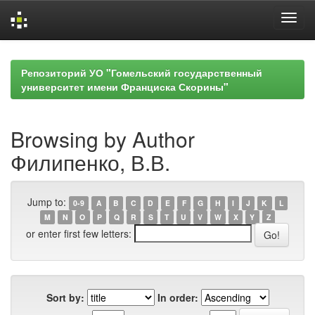
Skip
navigation
Репозиторий УО "Гомельский государственный
университет имени Франциска Скорины"
Browsing by Author
Филипенко, В.В.
Jump to:
0-9
A
B
C
D
E
F
G
H
I
J
K
L
M
N
O
P
Q
R
S
T
U
V
W
X
Y
Z
or enter first few letters:
Sort by:
In order: