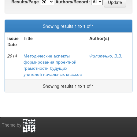
Results/Page
Authors/Record:
Showing results 1 to 1 of 1
Issue
Title
Author(s)
Date
2014
Методические аспекты
Филипенко, В.В.
формирования проектной
грамотности будущих
учителей начальных классов
Showing results 1 to 1 of 1
Theme by