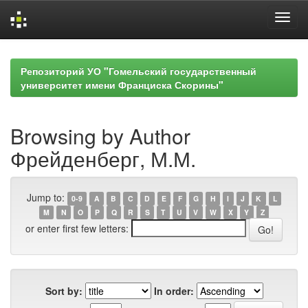
Skip
navigation
Репозиторий УО "Гомельский государственный
университет имени Франциска Скорины"
Browsing by Author
Фрейденберг, М.М.
Jump to:
0-9
A
B
C
D
E
F
G
H
I
J
K
L
M
N
O
P
Q
R
S
T
U
V
W
X
Y
Z
or enter first few letters:
Sort by:
In order: