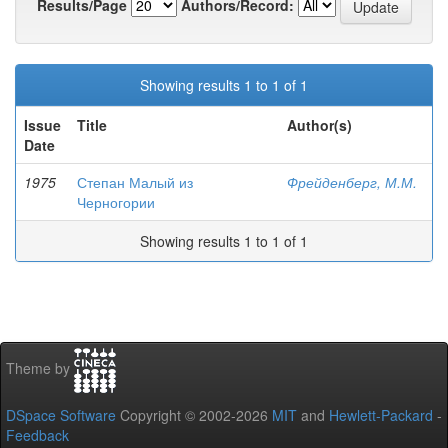
Results/Page
Authors/Record:
Showing results 1 to 1 of 1
Issue
Title
Author(s)
Date
1975
Степан Малый из
Фрейденберг, М.М.
Черногории
Showing results 1 to 1 of 1
Theme by
DSpace Software
Copyright © 2002-2026
MIT
and
Hewlett-Packard
-
Feedback