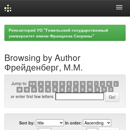
Skip
navigation
Репозиторий УО "Гомельский государственный
университет имени Франциска Скорины"
Browsing by Author
Фрейденберг, М.М.
Jump to:
0-9
A
B
C
D
E
F
G
H
I
J
K
L
M
N
O
P
Q
R
S
T
U
V
W
X
Y
Z
or enter first few letters:
Sort by:
In order: