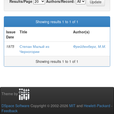
Results/Page
Authors/Record:
Showing results 1 to 1 of 1
Issue
Title
Author(s)
Date
1975
Степан Малый из
Фрейденберг, М.М.
Черногории
Showing results 1 to 1 of 1
Theme by
DSpace Software
Copyright © 2002-2026
MIT
and
Hewlett-Packard
-
Feedback