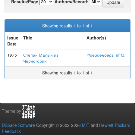
Results/Page
Authors/Record:
Showing results 1 to 1 of 1
Issue
Title
Author(s)
Date
1975
Степан Малый из
Фрейденберг, М.М.
Черногории
Showing results 1 to 1 of 1
Theme by
DSpace Software
Copyright © 2002-2026
MIT
and
Hewlett-Packard
-
Feedback