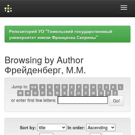
Skip
navigation
Репозиторий УО "Гомельский государственный
университет имени Франциска Скорины"
Browsing by Author
Фрейденберг, М.М.
Jump to:
0-9
A
B
C
D
E
F
G
H
I
J
K
L
M
N
O
P
Q
R
S
T
U
V
W
X
Y
Z
or enter first few letters:
Sort by:
In order: