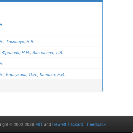
Н.
Н.
;
Томашук, Н.В.
;
Фролова, Н.Н.
;
Васильева, Т.В.
Н.
Н.
;
Барсукова, О.Н.
;
Каешко, Е.В.
right © 2002-2026
MIT
and
Hewlett-Packard
-
Feedback