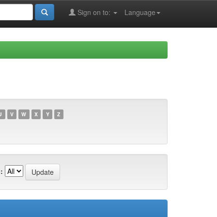
Sign on to:
Language
U
V
W
X
Y
Z
: