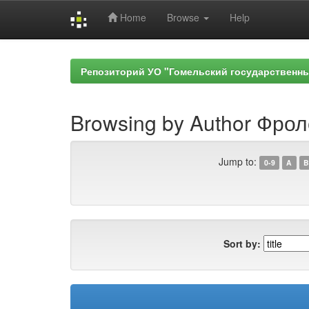
Home
Browse
Help
Skip
navigation
Репозиторий УО "Гомельский государственн
Browsing by Author Фрол
Jump to:
0-9
A
B
Sort by: