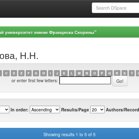
ый университет имени Франциска Скорины"
ова, Н.Н.
C
D
E
F
G
H
I
J
K
L
M
N
O
P
Q
R
S
T
or enter first few letters:
In order:
Results/Page
Authors/Record
Showing results 1 to 5 of 5