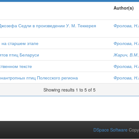
Author(s)
Джозефа Седли в произведении У. М. Теккерея
Фролова, Н.
 на старшем этапе
Фролова, Н.
итов птиц Беларуси
Жарич, В.М.
ственном тексте
Фролова, Н.
инантропных птиц Полесского региона
Фролова, Н.
Showing results 1 to 5 of 5
DSpace Software
Copy