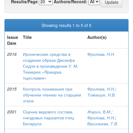
Results/Page
Authors/Record:
Showing results 1 to 5 of 5
Issue
Title
Author(s)
Date
2016
Иронические средства в
Фролова, Н.Н.
создании образа Джозефа
Седли в произведении У. М.
Теккерея «Ярмарка
тщеславия»
2015
Контроль понимания при
Фролова, Н.Н.
;
обучении чтению на старшем
Томашук, Н.В.
этапе
2001
Оценка видового состава
Жарич, В.М.
;
гнездовых паразитов птиц
Фролова, Н.Н.
;
Беларуси
Васильева, Т.В.