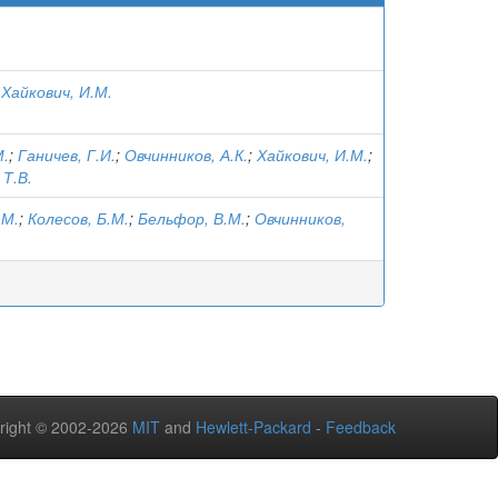
;
Хайкович, И.М.
М.
;
Ганичев, Г.И.
;
Овчинников, А.К.
;
Хайкович, И.М.
;
Т.В.
.М.
;
Колесов, Б.М.
;
Бельфор, В.М.
;
Овчинников,
right © 2002-2026
MIT
and
Hewlett-Packard
-
Feedback