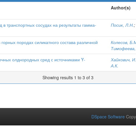
Author(s)
 в транспортных сосудах на результаты гамма-
Посик, Л.Н.
 горных породах силикатного состава различной
Колесов, Б.
Тимофеева, 
чных олднородных сред с источниками Ὺ-
Хайкович, И
А.К.
Showing results 1 to 3 of 3
DSpace Software
Copy