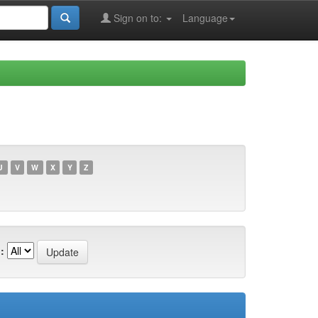
Sign on to:
Language
U
V
W
X
Y
Z
: