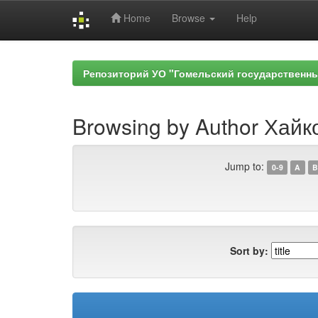
Home
Browse
Help
Skip
navigation
Репозиторий УО "Гомельский государственн
Browsing by Author Хайк
Jump to:
0-9
A
B
Sort by: