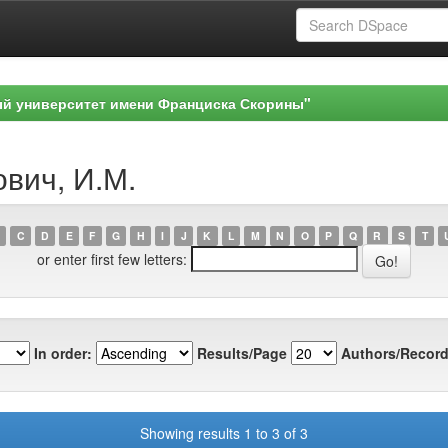
ый университет имени Франциска Скорины"
ович, И.М.
C
D
E
F
G
H
I
J
K
L
M
N
O
P
Q
R
S
T
or enter first few letters:
In order:
Results/Page
Authors/Record
Showing results 1 to 3 of 3