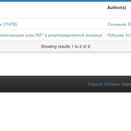
Author(s)
е (ПЧПВ)
Соловьев, В
минесценции иона Nd³⁺ в разупорядоченной матрице
Рубцова, И.
Showing results 1 to 2 of 2
DSpace Software
Copy