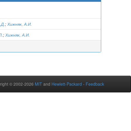
.Д.
;
Хижняк, А.И.
Л.
;
Хижняк, А.И.
right © 2002-2026
MIT
and
Hewlett-Packard
-
Feedback