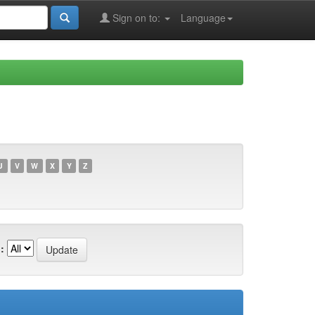
Sign on to:
Language
U
V
W
X
Y
Z
: