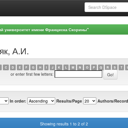
ый университет имени Франциска Скорины"
як, А.И.
C
D
E
F
G
H
I
J
K
L
M
N
O
P
Q
R
S
T
or enter first few letters:
In order:
Results/Page
Authors/Record
Showing results 1 to 2 of 2