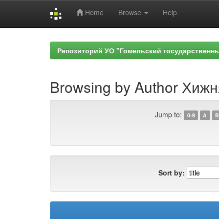
Home
Browse
Help
Skip
navigation
Репозиторий УО "Гомельский государственн
Browsing by Author Хижн
Jump to:
0-9
A
B
Sort by: