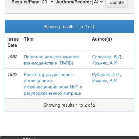
Results/Page
Authors/Record:
Showing results 1 to 2 of 2
Issue
Title
Author(s)
Date
1982
Попутное четырехпучковое
Соловьев, В.Д.
;
взаимодействие (ПЧПВ)
Хижняк, А.И.
1982
Расчет структуры полос
Рубцова, И.Л.
;
поглощения и
Хижняк, А.И.
люминесценции иона Nd³⁺ в
разупорядоченной матрице
Showing results 1 to 2 of 2