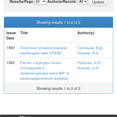
Results/Page
Authors/Record:
Showing results 1 to 2 of 2
Issue
Title
Author(s)
Date
1982
Попутное четырехпучковое
Соловьев, В.Д.
;
взаимодействие (ПЧПВ)
Хижняк, А.И.
1982
Расчет структуры полос
Рубцова, И.Л.
;
поглощения и
Хижняк, А.И.
люминесценции иона Nd³⁺ в
разупорядоченной матрице
Showing results 1 to 2 of 2