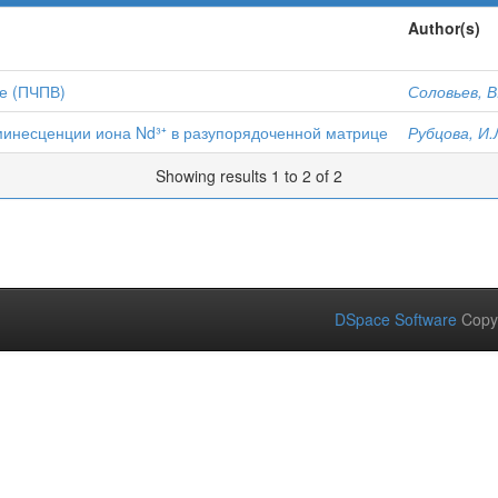
Author(s)
е (ПЧПВ)
Соловьев, В
минесценции иона Nd³⁺ в разупорядоченной матрице
Рубцова, И.
Showing results 1 to 2 of 2
DSpace Software
Copy