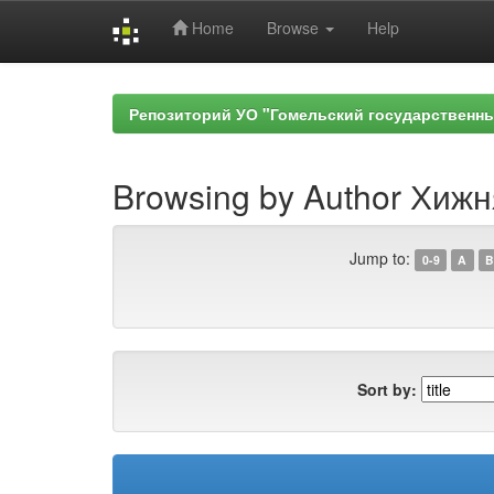
Home
Browse
Help
Skip
navigation
Репозиторий УО "Гомельский государственн
Browsing by Author Хижн
Jump to:
0-9
A
B
Sort by: