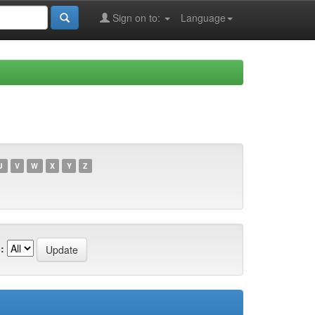
Sign on to:
Language
U
V
W
X
Y
Z
: