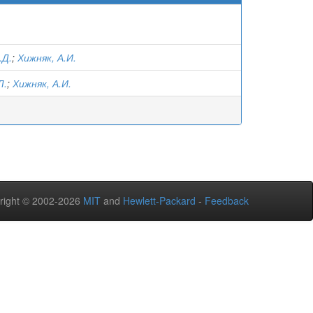
.Д.
;
Хижняк, А.И.
Л.
;
Хижняк, А.И.
right © 2002-2026
MIT
and
Hewlett-Packard
-
Feedback