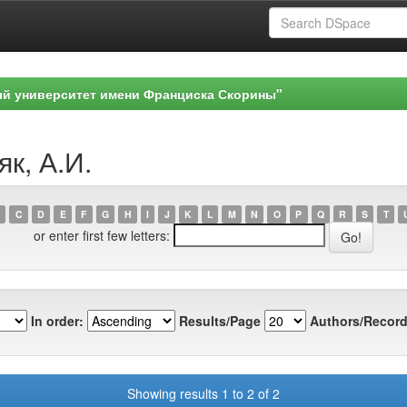
ый университет имени Франциска Скорины"
як, А.И.
C
D
E
F
G
H
I
J
K
L
M
N
O
P
Q
R
S
T
or enter first few letters:
In order:
Results/Page
Authors/Record
Showing results 1 to 2 of 2