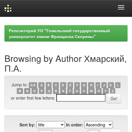
Skip
navigation
Репозиторий УО "Гомельский государственный
университет имени Франциска Скорины"
Browsing by Author Хмарский,
П.А.
Jump to:
0-9
A
B
C
D
E
F
G
H
I
J
K
L
M
N
O
P
Q
R
S
T
U
V
W
X
Y
Z
or enter first few letters:
Sort by:
In order: