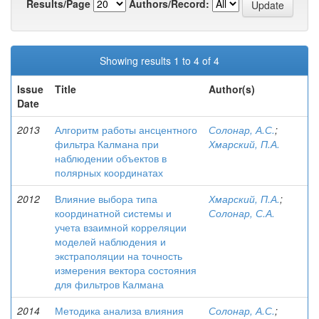
Results/Page
Authors/Record:
Showing results 1 to 4 of 4
Issue
Title
Author(s)
Date
2013
Алгоритм работы ансцентного
Солонар, А.С.
;
фильтра Калмана при
Хмарский, П.А.
наблюдении объектов в
полярных координатах
2012
Влияние выбора типа
Хмарский, П.А.
;
координатной системы и
Солонар, С.А.
учета взаимной корреляции
моделей наблюдения и
экстраполяции на точность
измерения вектора состояния
для фильтров Калмана
2014
Методика анализа влияния
Солонар, А.С.
;