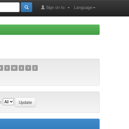
Sign on to:
Language
U
V
W
X
Y
Z
: