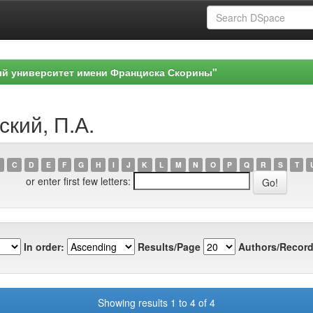
ый университет имени Франциска Скорины"
ский, П.А.
C
D
E
F
G
H
I
J
K
L
M
N
O
P
Q
R
S
T
or enter first few letters:
In order:
Results/Page
Authors/Record
Showing results 1 to 4 of 4