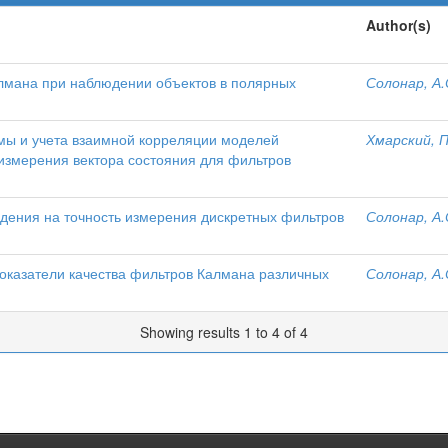
Author(s)
лмана при наблюдении объектов в полярных
Солонар, А.
мы и учета взаимной корреляции моделей
Хмарский, П
измерения вектора состояния для фильтров
дения на точность измерения дискретных фильтров
Солонар, А.
оказатели качества фильтров Калмана различных
Солонар, А.
Showing results 1 to 4 of 4