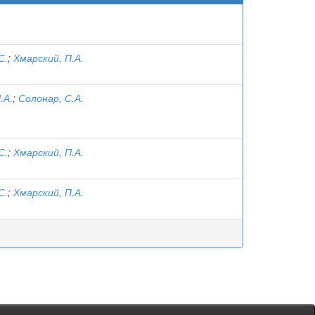
С.
;
Хмарский, П.А.
.А.
;
Солонар, С.А.
С.
;
Хмарский, П.А.
С.
;
Хмарский, П.А.