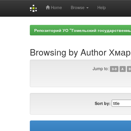
Home
Browse
Help
Skip
navigation
Репозиторий УО "Гомельский государственн
Browsing by Author Хмар
Jump to:
0-9
A
B
Sort by: