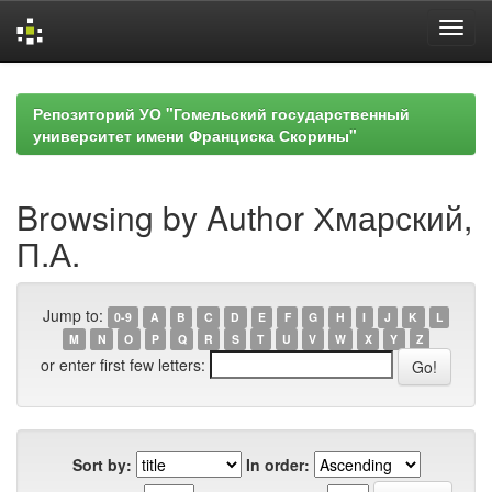
Skip
navigation
Репозиторий УО "Гомельский государственный
университет имени Франциска Скорины"
Browsing by Author Хмарский,
П.А.
Jump to:
0-9
A
B
C
D
E
F
G
H
I
J
K
L
M
N
O
P
Q
R
S
T
U
V
W
X
Y
Z
or enter first few letters:
Sort by:
In order: