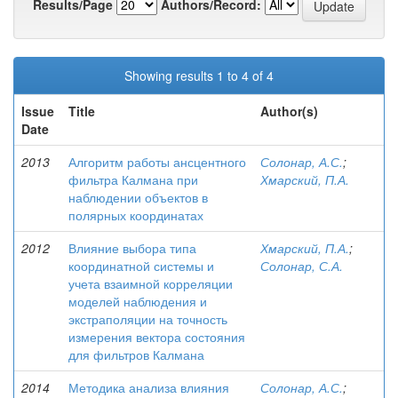
Results/Page
Authors/Record:
Showing results 1 to 4 of 4
Issue
Title
Author(s)
Date
2013
Алгоритм работы ансцентного
Солонар, А.С.
;
фильтра Калмана при
Хмарский, П.А.
наблюдении объектов в
полярных координатах
2012
Влияние выбора типа
Хмарский, П.А.
;
координатной системы и
Солонар, С.А.
учета взаимной корреляции
моделей наблюдения и
экстраполяции на точность
измерения вектора состояния
для фильтров Калмана
2014
Методика анализа влияния
Солонар, А.С.
;