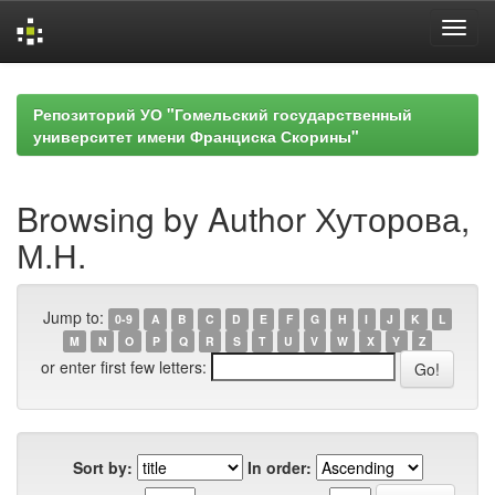
Skip
navigation
Репозиторий УО "Гомельский государственный
университет имени Франциска Скорины"
Browsing by Author Хуторова,
М.Н.
Jump to:
0-9
A
B
C
D
E
F
G
H
I
J
K
L
M
N
O
P
Q
R
S
T
U
V
W
X
Y
Z
or enter first few letters:
Sort by:
In order: