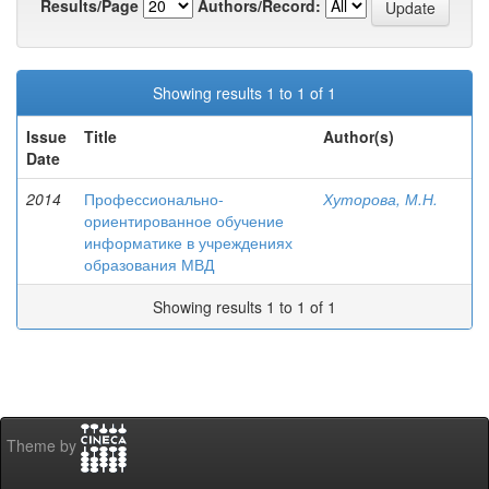
Results/Page
Authors/Record:
Showing results 1 to 1 of 1
Issue
Title
Author(s)
Date
2014
Профессионально-
Хуторова, М.Н.
ориентированное обучение
информатике в учреждениях
образования МВД
Showing results 1 to 1 of 1
Theme by