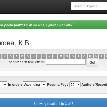
ый университет имени Франциска Скорины"
кова, К.В.
C
D
E
F
G
H
I
J
K
L
M
N
O
P
Q
R
S
T
or enter first few letters:
In order:
Results/Page
Authors/Record
Showing results 1 to 3 of 3