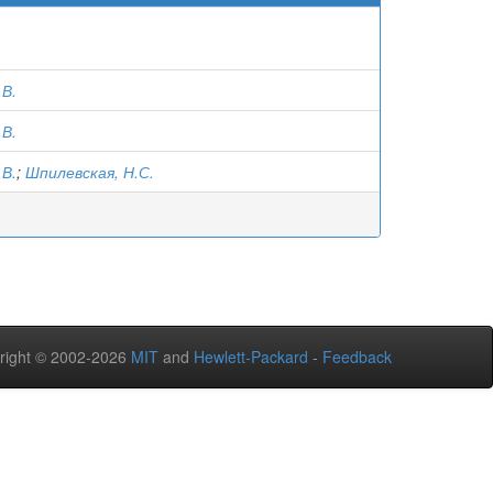
.В.
.В.
.В.
;
Шпилевская, Н.С.
right © 2002-2026
MIT
and
Hewlett-Packard
-
Feedback