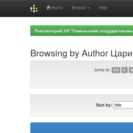
Home
Browse
Help
Skip
navigation
Репозиторий УО "Гомельский государственн
Browsing by Author Цари
Jump to:
0-9
A
B
Sort by: