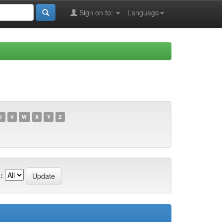
Sign on to:
Language
U
V
W
X
Y
Z
: