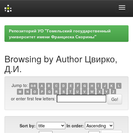
Skip
navigation
Репозиторий УО "Гомельский государственный
университет имени Франциска Скорины"
Browsing by Author Цвирко,
Д.И.
Jump to:
0-9
A
B
C
D
E
F
G
H
I
J
K
L
M
N
O
P
Q
R
S
T
U
V
W
X
Y
Z
or enter first few letters:
Sort by:
In order: