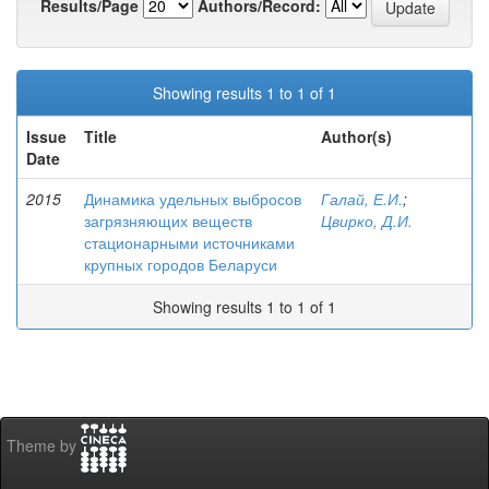
Results/Page
Authors/Record:
Showing results 1 to 1 of 1
Issue
Title
Author(s)
Date
2015
Динамика удельных выбросов
Галай, Е.И.
;
загрязняющих веществ
Цвирко, Д.И.
стационарными источниками
крупных городов Беларуси
Showing results 1 to 1 of 1
Theme by