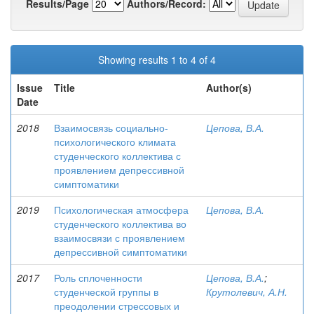
Results/Page
Authors/Record:
Showing results 1 to 4 of 4
Issue
Title
Author(s)
Date
2018
Взаимосвязь социально-
Цепова, В.А.
психологического климата
студенческого коллектива с
проявлением депрессивной
симптоматики
2019
Психологическая атмосфера
Цепова, В.А.
студенческого коллектива во
взаимосвязи с проявлением
депрессивной симптоматики
2017
Роль сплоченности
Цепова, В.А.
;
студенческой группы в
Крутолевич, А.Н.
преодолении стрессовых и