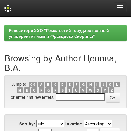
Skip
navigation
Репозиторий УО "Гомельский государственный
университет имени Франциска Скорины"
Browsing by Author Цепова,
В.А.
Jump to:
0-9
A
B
C
D
E
F
G
H
I
J
K
L
M
N
O
P
Q
R
S
T
U
V
W
X
Y
Z
or enter first few letters:
Sort by:
In order: