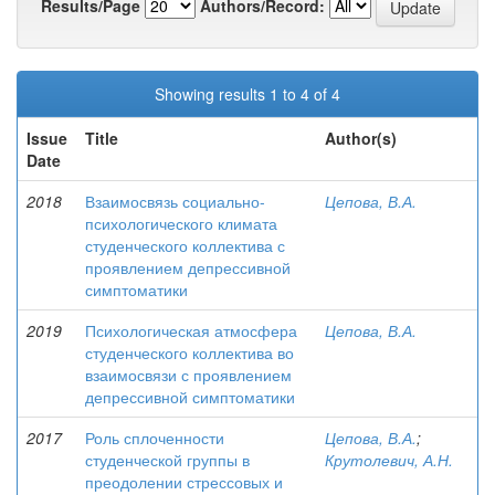
Results/Page
Authors/Record:
Showing results 1 to 4 of 4
Issue
Title
Author(s)
Date
2018
Взаимосвязь социально-
Цепова, В.А.
психологического климата
студенческого коллектива с
проявлением депрессивной
симптоматики
2019
Психологическая атмосфера
Цепова, В.А.
студенческого коллектива во
взаимосвязи с проявлением
депрессивной симптоматики
2017
Роль сплоченности
Цепова, В.А.
;
студенческой группы в
Крутолевич, А.Н.
преодолении стрессовых и