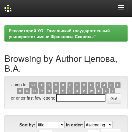
Skip
navigation
Репозиторий УО "Гомельский государственный
университет имени Франциска Скорины"
Browsing by Author Цепова,
В.А.
Jump to:
0-9
A
B
C
D
E
F
G
H
I
J
K
L
M
N
O
P
Q
R
S
T
U
V
W
X
Y
Z
or enter first few letters:
Sort by:
In order: