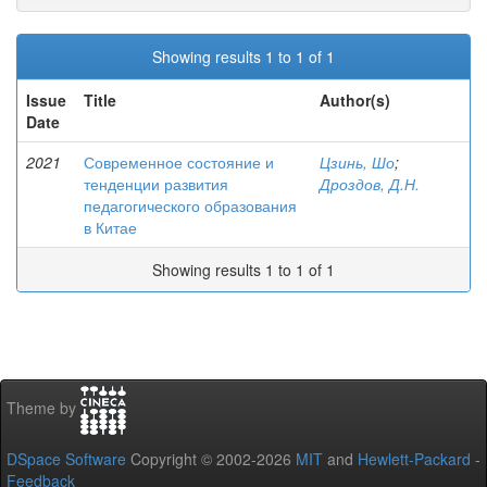
Showing results 1 to 1 of 1
Issue
Title
Author(s)
Date
2021
Современное состояние и
Цзинь, Шо
;
тенденции развития
Дроздов, Д.Н.
педагогического образования
в Китае
Showing results 1 to 1 of 1
Theme by
DSpace Software
Copyright © 2002-2026
MIT
and
Hewlett-Packard
-
Feedback