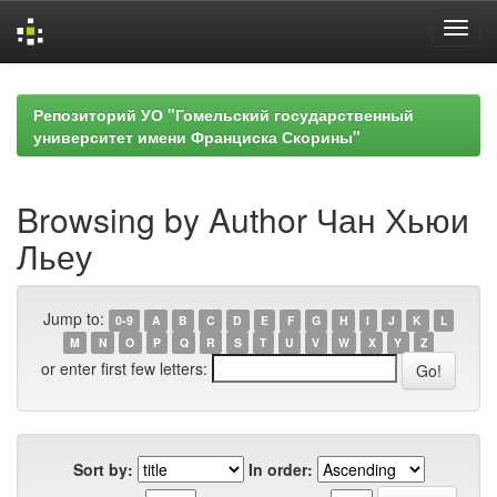
Skip
navigation
Репозиторий УО "Гомельский государственный
университет имени Франциска Скорины"
Browsing by Author Чан Хьюи
Льеу
Jump to:
0-9
A
B
C
D
E
F
G
H
I
J
K
L
M
N
O
P
Q
R
S
T
U
V
W
X
Y
Z
or enter first few letters:
Sort by:
In order: