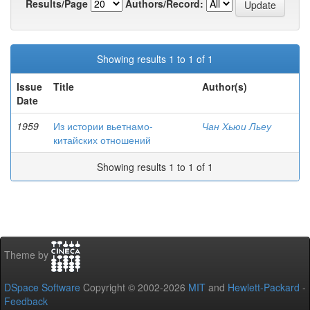
Results/Page
Authors/Record:
Showing results 1 to 1 of 1
Issue
Title
Author(s)
Date
1959
Из истории вьетнамо-
Чан Хьюи Льеу
китайских отношений
Showing results 1 to 1 of 1
Theme by
DSpace Software
Copyright © 2002-2026
MIT
and
Hewlett-Packard
-
Feedback