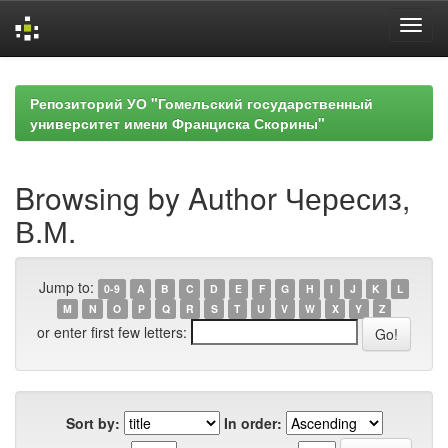
Skip
navigation
Репозиторий УО "Гомельский государственный
университет имени Франциска Скорины"
Browsing by Author Чересиз,
В.М.
Jump to:
0-9
A
B
C
D
E
F
G
H
I
J
K
L
M
N
O
P
Q
R
S
T
U
V
W
X
Y
Z
or enter first few letters:
Sort by:
In order: