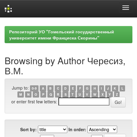
Skip
navigation
Репозиторий УО "Гомельский государственный
университет имени Франциска Скорины"
Browsing by Author Чересиз,
В.М.
Jump to:
0-9
A
B
C
D
E
F
G
H
I
J
K
L
M
N
O
P
Q
R
S
T
U
V
W
X
Y
Z
or enter first few letters:
Sort by:
In order: