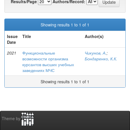
Results/Page
Authors/Record:
Showing results 1 to 1 of 1
Issue
Title
Author(s)
Date
2021
Функциональные
Чикунов, А.
;
возможности организма
Бондаренко, К.К.
курсантов высших учебных
заведениях МЧС
Showing results 1 to 1 of 1
Theme by