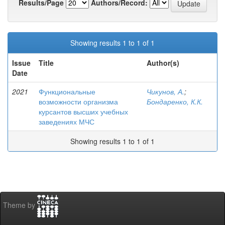
Results/Page
Authors/Record:
Showing results 1 to 1 of 1
Issue
Title
Author(s)
Date
2021
Функциональные
Чикунов, А.
;
возможности организма
Бондаренко, К.К.
курсантов высших учебных
заведениях МЧС
Showing results 1 to 1 of 1
Theme by