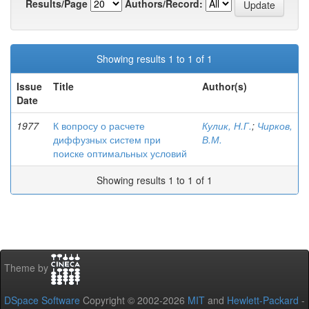
Results/Page
Authors/Record:
Showing results 1 to 1 of 1
Issue
Title
Author(s)
Date
1977
К вопросу о расчете
Кулик, Н.Г.
;
Чирков,
диффузных систем при
В.М.
поиске оптимальных условий
Showing results 1 to 1 of 1
Theme by
DSpace Software
Copyright © 2002-2026
MIT
and
Hewlett-Packard
-