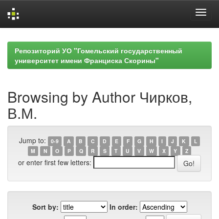
Skip
navigation
Репозиторий УО "Гомельский государственный
университет имени Франциска Скорины"
Browsing by Author Чирков,
В.М.
Jump to:
0-9
A
B
C
D
E
F
G
H
I
J
K
L
M
N
O
P
Q
R
S
T
U
V
W
X
Y
Z
or enter first few letters:
Sort by:
In order: