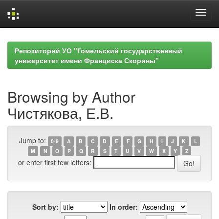
Skip
navigation
Репозиторий УО "Гомельский государственный
университет имени Франциска Скорины"
Browsing by Author
Чистякова, Е.В.
Jump to:
0-9
A
B
C
D
E
F
G
H
I
J
K
L
M
N
O
P
Q
R
S
T
U
V
W
X
Y
Z
or enter first few letters:
Sort by:
In order: