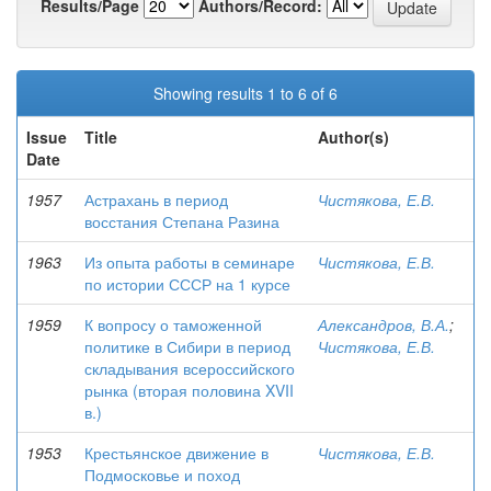
Results/Page
Authors/Record:
Showing results 1 to 6 of 6
Issue
Title
Author(s)
Date
1957
Астрахань в период
Чистякова, Е.В.
восстания Степана Разина
1963
Из опыта работы в семинаре
Чистякова, Е.В.
по истории СССР на 1 курсе
1959
К вопросу о таможенной
Александров, В.А.
;
политике в Сибири в период
Чистякова, Е.В.
складывания всероссийского
рынка (вторая половина XVII
в.)
1953
Крестьянское движение в
Чистякова, Е.В.
Подмосковье и поход