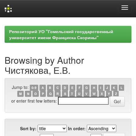
Skip
navigation
Репозиторий УО "Гомельский государственный
университет имени Франциска Скорины"
Browsing by Author
Чистякова, Е.В.
Jump to:
0-9
A
B
C
D
E
F
G
H
I
J
K
L
M
N
O
P
Q
R
S
T
U
V
W
X
Y
Z
or enter first few letters:
Sort by:
In order: