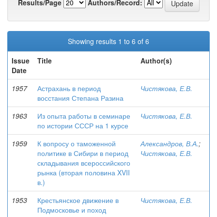
Results/Page
Authors/Record:
Showing results 1 to 6 of 6
Issue
Title
Author(s)
Date
1957
Астрахань в период
Чистякова, Е.В.
восстания Степана Разина
1963
Из опыта работы в семинаре
Чистякова, Е.В.
по истории СССР на 1 курсе
1959
К вопросу о таможенной
Александров, В.А.
;
политике в Сибири в период
Чистякова, Е.В.
складывания всероссийского
рынка (вторая половина XVII
в.)
1953
Крестьянское движение в
Чистякова, Е.В.
Подмосковье и поход