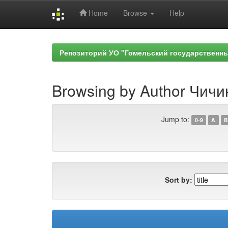
Home
Browse
Help
Skip
navigation
Репозиторий УО "Гомельский государственн
Browsing by Author Чичи
Jump to:
0-9
A
B
Sort by: