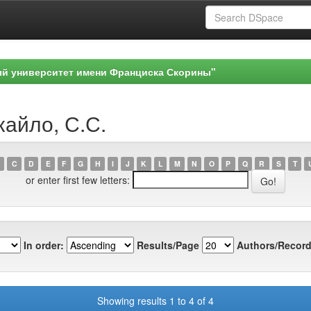
ый университет имени Франциска Скорины"
кайло, С.С.
C
D
E
F
G
H
I
J
K
L
M
N
O
P
Q
R
S
T
or enter first few letters:
In order:
Results/Page
Authors/Record
Showing results 1 to 4 of 4