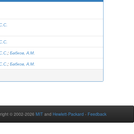
С.С.
С.С.
С.С.
;
Бабков, А.М.
С.С.
;
Бабков, А.М.
right © 2002-2026
MIT
and
Hewlett-Packard
-
Feedback