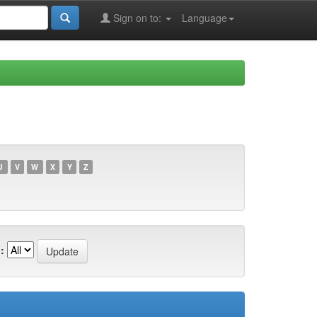
Sign on to:
Language
U
V
W
X
Y
Z
: