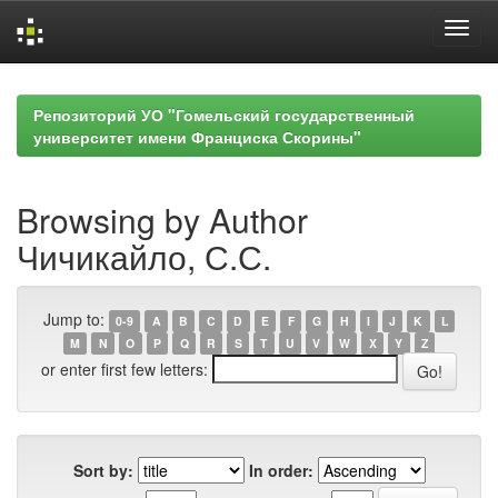
Skip
navigation
Репозиторий УО "Гомельский государственный
университет имени Франциска Скорины"
Browsing by Author
Чичикайло, С.С.
Jump to:
0-9
A
B
C
D
E
F
G
H
I
J
K
L
M
N
O
P
Q
R
S
T
U
V
W
X
Y
Z
or enter first few letters:
Sort by:
In order: