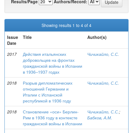
Results/Page
Authors/Record:
Showing results 1 to 4 of 4
Issue
Title
Author(s)
Date
2017
Действия итальянских
Чичикайло, С.С.
добровольцев на фронтах
гражданской войны в Испании
в 1936–1937 годах
2018
Разрыв дипломатических
Чичикайло, С.С.
отношений Германии и
Италии с Испанской
республикой в 1936 году
2018
Становление «оси» Берлин-
Чичикайло, С.С.
;
Рим в 1936 году в контексте
Бабков, А.М.
гражданской войны в Испании