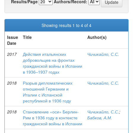
Results/Page
Authors/Record:
Showing results 1 to 4 of 4
Issue
Title
Author(s)
Date
2017
Действия итальянских
Чичикайло, С.С.
добровольцев на фронтах
гражданской войны в Испании
в 1936–1937 годах
2018
Разрыв дипломатических
Чичикайло, С.С.
отношений Германии и
Италии с Испанской
республикой в 1936 году
2018
Становление «оси» Берлин-
Чичикайло, С.С.
;
Рим в 1936 году в контексте
Бабков, А.М.
гражданской войны в Испании