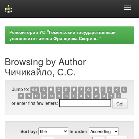
Skip
navigation
Репозиторий УО "Гомельский государственный
университет имени Франциска Скорины"
Browsing by Author
Чичикайло, С.С.
Jump to:
0-9
A
B
C
D
E
F
G
H
I
J
K
L
M
N
O
P
Q
R
S
T
U
V
W
X
Y
Z
or enter first few letters:
Sort by:
In order: