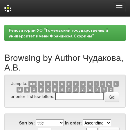
Skip
navigation
Репозиторий УО "Гомельский государственный
университет имени Франциска Скорины"
Browsing by Author Чудакова,
А.В.
Jump to:
0-9
A
B
C
D
E
F
G
H
I
J
K
L
M
N
O
P
Q
R
S
T
U
V
W
X
Y
Z
or enter first few letters:
Sort by:
In order: