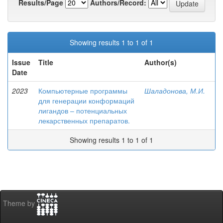
Results/Page
Authors/Record:
Showing results 1 to 1 of 1
Issue
Title
Author(s)
Date
2023
Компьютерные программы
Шаладонова, М.И.
для генерации конформаций
лигандов – потенциальных
лекарственных препаратов.
Showing results 1 to 1 of 1
Theme by