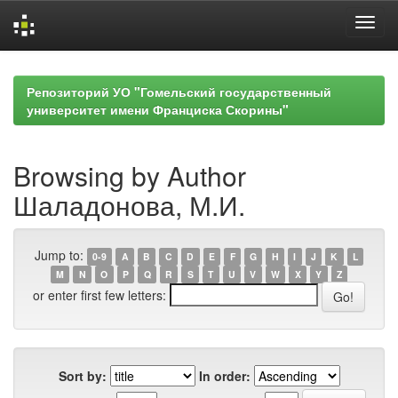
Skip
navigation
Репозиторий УО "Гомельский государственный
университет имени Франциска Скорины"
Browsing by Author
Шаладонова, М.И.
Jump to:
0-9
A
B
C
D
E
F
G
H
I
J
K
L
M
N
O
P
Q
R
S
T
U
V
W
X
Y
Z
or enter first few letters:
Sort by:
In order: