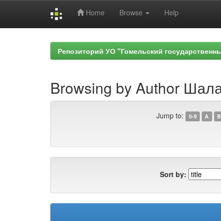
Home
Browse
Help
Skip
navigation
Репозиторий УО "Гомельский государственн
Browsing by Author Шал
Jump to:
0-9
A
B
Sort by: