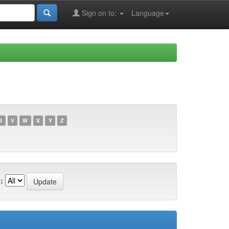
Sign on to:
Language
U
V
W
X
Y
Z
: