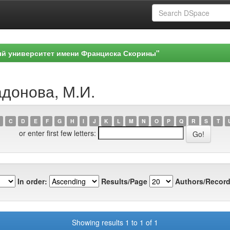
ый университет имени Франциска Скорины"
адонова, М.И.
C
D
E
F
G
H
I
J
K
L
M
N
O
P
Q
R
S
T
or enter first few letters:
In order:
Results/Page
Authors/Record
Showing results 1 to 1 of 1