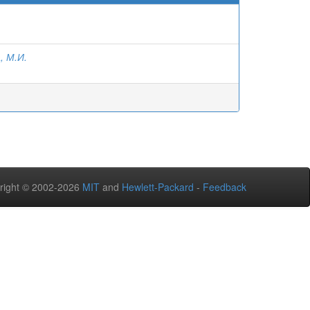
, М.И.
right © 2002-2026
MIT
and
Hewlett-Packard
-
Feedback