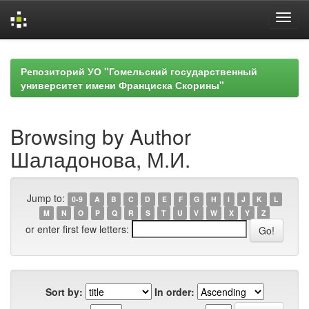
Skip
navigation
Репозиторий УО "Гомельский государственный
университет имени Франциска Скорины"
Browsing by Author
Шаладонова, М.И.
Jump to:
0-9
A
B
C
D
E
F
G
H
I
J
K
L
M
N
O
P
Q
R
S
T
U
V
W
X
Y
Z
or enter first few letters:
Sort by:
In order: