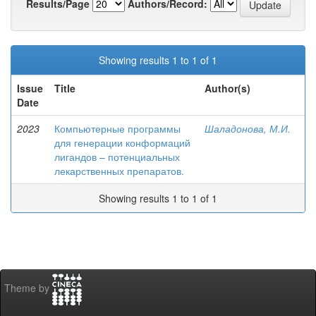
Results/Page
Authors/Record:
Showing results 1 to 1 of 1
Issue
Title
Author(s)
Date
2023
Компьютерные программы
Шаладонова, М.И.
для генерации конформаций
лигандов – потенциальных
лекарственных препаратов.
Showing results 1 to 1 of 1
Theme by